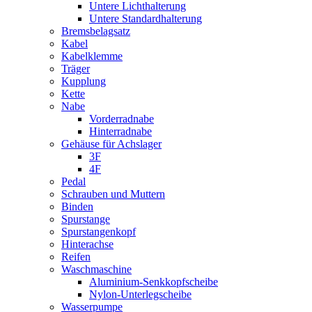
Untere Lichthalterung
Untere Standardhalterung
Bremsbelagsatz
Kabel
Kabelklemme
Träger
Kupplung
Kette
Nabe
Vorderradnabe
Hinterradnabe
Gehäuse für Achslager
3F
4F
Pedal
Schrauben und Muttern
Binden
Spurstange
Spurstangenkopf
Hinterachse
Reifen
Waschmaschine
Aluminium-Senkkopfscheibe
Nylon-Unterlegscheibe
Wasserpumpe