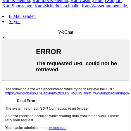
Kart-Kettenrad
,
Kart 428 Kettenrad
,
Kart Casting Pump Support
,
Kart Spurstange
,
Kart-Sicherheitsschnalle
,
Kart-Wasserpumpenteile
,
E-Mail senden
Skype
WeChat
x