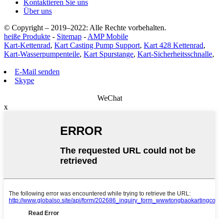
Kontaktieren Sie uns
Über uns
© Copyright – 2019–2022: Alle Rechte vorbehalten.
heiße Produkte
-
Sitemap
-
AMP Mobile
Kart-Kettenrad
,
Kart Casting Pump Support
,
Kart 428 Kettenrad
,
Kart-Wasserpumpenteile
,
Kart Spurstange
,
Kart-Sicherheitsschnalle
,
E-Mail senden
Skype
WeChat
x