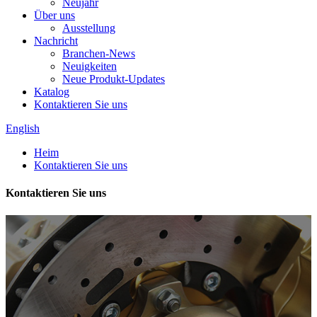
Neujahr
Über uns
Ausstellung
Nachricht
Branchen-News
Neuigkeiten
Neue Produkt-Updates
Katalog
Kontaktieren Sie uns
English
Heim
Kontaktieren Sie uns
Kontaktieren Sie uns