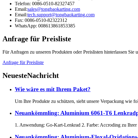
Telefon: 0086-0510-82327457
Email:
sales@tongbaokarting.com
Email:
tech.support@tongbaokarting.com
Fax: 0086-0510-82322312
WhatsApp: 008613861853385
Anfrage für Preisliste
Für Anfragen zu unseren Produkten oder Preislisten hinterlassen Sie 
Anfrage für Preisliste
Neueste
Nachricht
Wie wäre es mit Ihrem Paket?
Um Ihre Produkte zu schützen, sieht unsere Verpackung wie fol
Neuankömmling: Aluminium 6061-T6 Lenkradpla
1. Anwendung: Go-Kart-Lenkrad 2. Farbe: Accroding zu Ihrer 
Neuankömmling: Aluminium-Eloxal-Oxidations-Mo