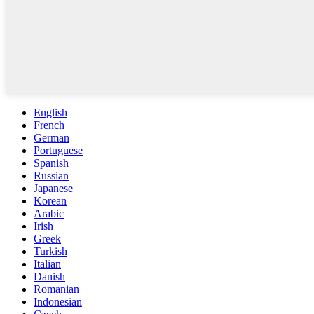
English
French
German
Portuguese
Spanish
Russian
Japanese
Korean
Arabic
Irish
Greek
Turkish
Italian
Danish
Romanian
Indonesian