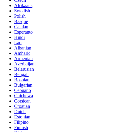
Czech
Afrikaans
Swedish
Polish
Basque
Catalan
Esperanto
Hindi
Lao
Albanian
Amharic
Armenian
Azerbaijani
Belarusian
Bengali
Bosnian
Bulgarian
Cebuano
Chichewa
Corsican
Croatian
Dutch
Estonian
Filipino
Finnish