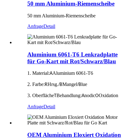
50 mm Aluminium-Riemenscheibe
50 mm Aluminium-Riemenscheibe
Anfrage
Detail
Aluminium 6061-T6 Lenkradplatte
für Go-Kart mit Rot/Schwarz/Blau
1. Material:
Aluminium 6061-T6
A
2. Farbe:
Hrsg./
Mangel/
lue
R
B
B
3. Oberfläche
Behandlung:
nodic
Oxidation
T
A
O
Anfrage
Detail
OEM Aluminium Eloxiert Oxidation