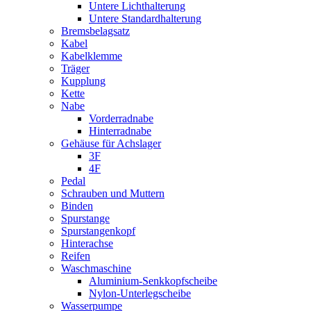
Untere Lichthalterung
Untere Standardhalterung
Bremsbelagsatz
Kabel
Kabelklemme
Träger
Kupplung
Kette
Nabe
Vorderradnabe
Hinterradnabe
Gehäuse für Achslager
3F
4F
Pedal
Schrauben und Muttern
Binden
Spurstange
Spurstangenkopf
Hinterachse
Reifen
Waschmaschine
Aluminium-Senkkopfscheibe
Nylon-Unterlegscheibe
Wasserpumpe