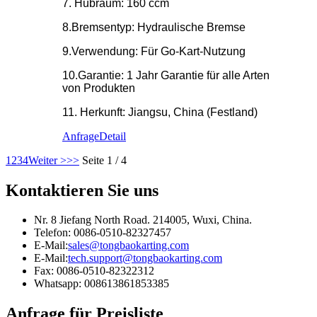
7. Hubraum: 160 ccm
8.Bremsentyp: Hydraulische Bremse
9.Verwendung: Für Go-Kart-Nutzung
10.Garantie: 1 Jahr Garantie für alle Arten
von Produkten
11. Herkunft: Jiangsu, China (Festland)
Anfrage
Detail
1
2
3
4
Weiter >
>>
Seite 1 / 4
Kontaktieren Sie uns
Nr. 8 Jiefang North Road. 214005, Wuxi, China.
Telefon: 0086-0510-82327457
E-Mail:
sales@tongbaokarting.com
E-Mail:
tech.support@tongbaokarting.com
Fax: 0086-0510-82322312
Whatsapp: 008613861853385
Anfrage für Preisliste