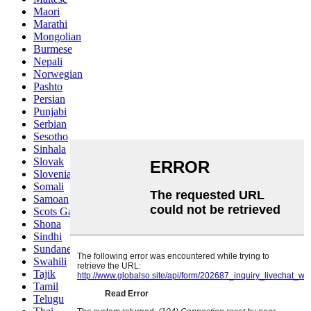
Maori
Marathi
Mongolian
Burmese
Nepali
Norwegian
Pashto
Persian
Punjabi
Serbian
Sesotho
Sinhala
Slovak
Slovenian
Somali
Samoan
Scots Gaelic
Shona
Sindhi
Sundanese
Swahili
Tajik
Tamil
Telugu