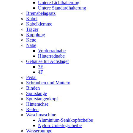
Untere Lichthalterung
Untere Standardhalterung
Bremsbelagsatz
Kabel
Kabelklemme
Träger
Kupplung
Kette
Nabe
Vorderradnabe
Hinterradnabe
Gehäuse für Achslager
3F
4F
Pedal
Schrauben und Muttern
Binden
Spurstange
Spurstangenkopf
Hinterachse
Reifen
Waschmaschine
Aluminium-Senkkopfscheibe
Nylon-Unterlegscheibe
Wasserpumpe