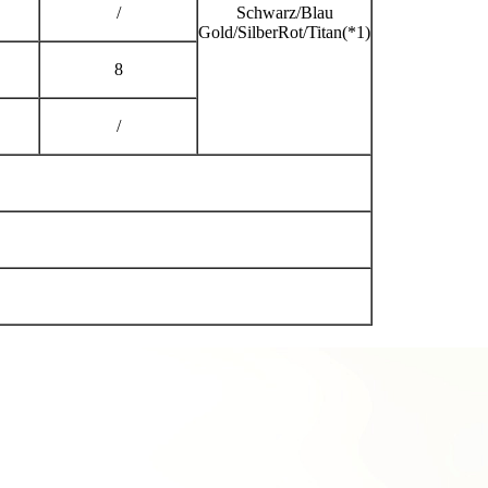
/
Schwarz/Blau
Gold/SilberRot/Titan(*1)
8
/