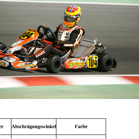
er
Abschrägungswinkel
Farbe