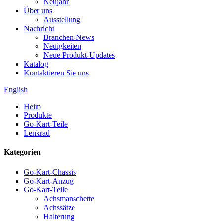
Neujahr
Über uns
Ausstellung
Nachricht
Branchen-News
Neuigkeiten
Neue Produkt-Updates
Katalog
Kontaktieren Sie uns
English
Heim
Produkte
Go-Kart-Teile
Lenkrad
Kategorien
Go-Kart-Chassis
Go-Kart-Anzug
Go-Kart-Teile
Achsmanschette
Achssätze
Halterung